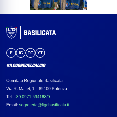
F
IG
TG
YT
#IlCuoreDelCalcio
Comitato Regionale Basilicata
Via R. Mallet, 1 – 85100 Potenza
Tel:
+39.0971.594168/9
Email:
segreteria@figcbasilicata.it