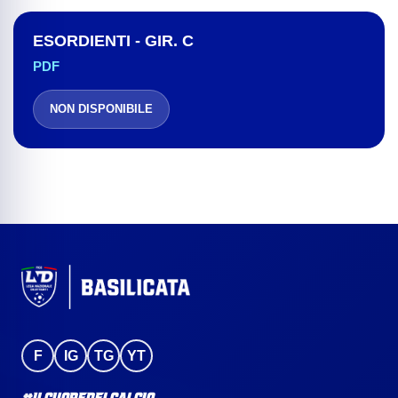
ESORDIENTI - GIR. C
PDF
NON DISPONIBILE
F
IG
TG
YT
#IlCuoreDelCalcio