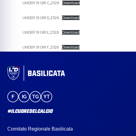
UNDER 19 GIR C_2526
Download
UNDER 19 GIR D_2526
Download
UNDER 19 GIR E_2526
Download
UNDER 19 GIR F_2526
Download
F
IG
TG
YT
#IlCuoreDelCalcio
Comitato Regionale Basilicata