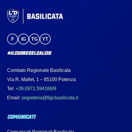
F
IG
TG
YT
#IlCuoreDelCalcio
Comitato Regionale Basilicata
Via R. Mallet, 1 – 85100 Potenza
Tel:
+39.0971.594168/9
Email:
segreteria@figcbasilicata.it
COMUNICATI
Comunicati Regionali Basilicata