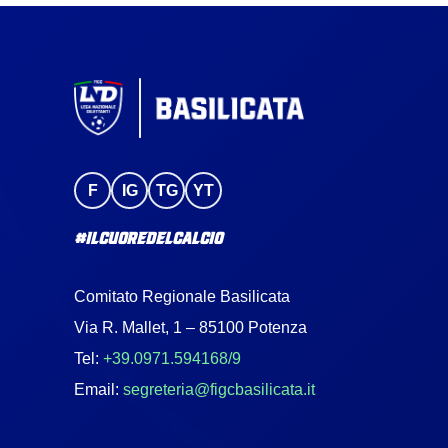
F
IG
TG
YT
#IlCuoreDelCalcio
Comitato Regionale Basilicata
Via R. Mallet, 1 – 85100 Potenza
Tel:
+39.0971.594168/9
Email:
segreteria@figcbasilicata.it