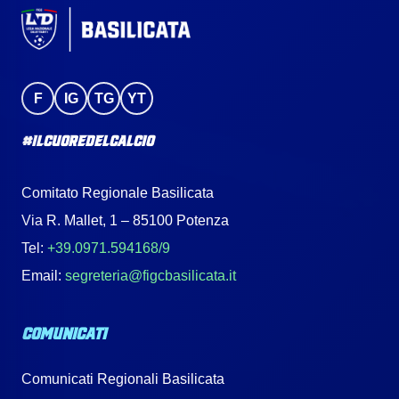
F
IG
TG
YT
#IlCuoreDelCalcio
Comitato Regionale Basilicata
Via R. Mallet, 1 – 85100 Potenza
Tel:
+39.0971.594168/9
Email:
segreteria@figcbasilicata.it
COMUNICATI
Comunicati Regionali Basilicata