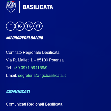
F
IG
TG
YT
#IlCuoreDelCalcio
Comitato Regionale Basilicata
Via R. Mallet, 1 – 85100 Potenza
Tel:
+39.0971.594168/9
Email:
segreteria@figcbasilicata.it
COMUNICATI
Comunicati Regionali Basilicata