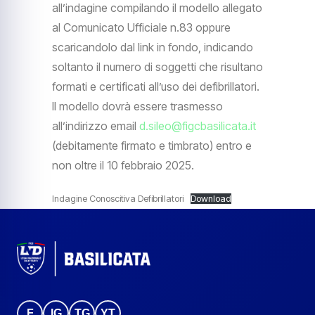
all’indagine compilando il modello allegato
al Comunicato Ufficiale n.83 oppure
scaricandolo dal link in fondo, indicando
soltanto il numero di soggetti che risultano
formati e certificati all’uso dei defibrillatori.
Il modello dovrà essere trasmesso
all’indirizzo email
d.sileo@figcbasilicata.it
(debitamente firmato e timbrato) entro e
non oltre il 10 febbraio 2025.
Indagine Conoscitiva Defibrillatori
Download
F
IG
TG
YT