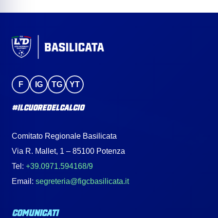
F
IG
TG
YT
#IlCuoreDelCalcio
Comitato Regionale Basilicata
Via R. Mallet, 1 – 85100 Potenza
Tel:
+39.0971.594168/9
Email:
segreteria@figcbasilicata.it
COMUNICATI