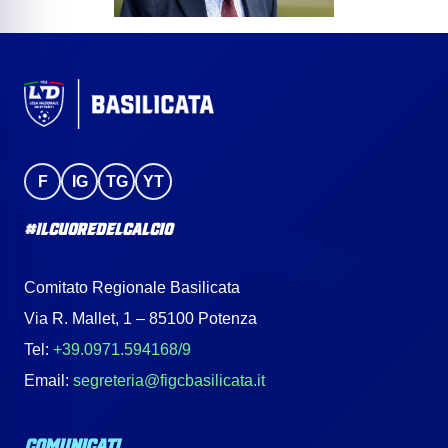
F
IG
TG
YT
#IlCuoreDelCalcio
Comitato Regionale Basilicata
Via R. Mallet, 1 – 85100 Potenza
Tel:
+39.0971.594168/9
Email:
segreteria@figcbasilicata.it
COMUNICATI