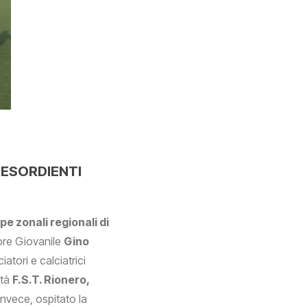
 ESORDIENTI
pe zonali regionali di
tore Giovanile
Gino
iatori e calciatrici
età
F.S.T. Rionero,
 invece, ospitato la