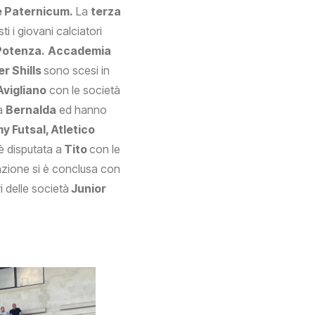
e Paternicum.
La
terza
i i giovani calciatori
Potenza.
Accademia
r Shills
sono scesi in
Avigliano
con le società
 a
Bernalda
ed hanno
 Futsal, Atletico
 è disputata a
Tito
con le
zione si è conclusa con
 delle società
Junior