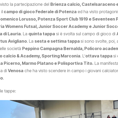
visto la partecipazione del
Brienza calcio, Castelsaraceno 
il
campo di gioco Federale di Potenza
ed ha visto protagonist
Domenico Lorusso, Potenza Sport Club 1919 e Seventeen 
uria Womens Futsal, Junior Soccer Academy e Junior Socce
a di Lauria
. La
quinta tappa
si è svolta sul campo di gioco di
rtus Avigliano
. La
sesta e settima tappa
si sono svolte, poi,
elle società
Peppino Campagna Bernalda, Policoro academy
oro calcio & Academy, Sporting Marconia
. L’
ottava tappa
si
 Picerno, Marmo Platano e Polisportiva Tito.
La manifesta
pa di
Venosa
che ha visto scendere in campo i giovani calciatori
io
.
 le tappe: