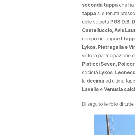
seconda tappa
che ha 
tappa
si è tenuta presso 
delle società
PGS D.B. 
Castelluccio, Avis La
campo nella
quart tapp
Lykos, Pietragalla e Vi
visto la partecipazione d
Pisticci Seven, Polic
società
Lykos
,
Leonessa
la
decima
ed ultima tap
Lavello
e
Venusia calc
Di seguito le foto di tutte