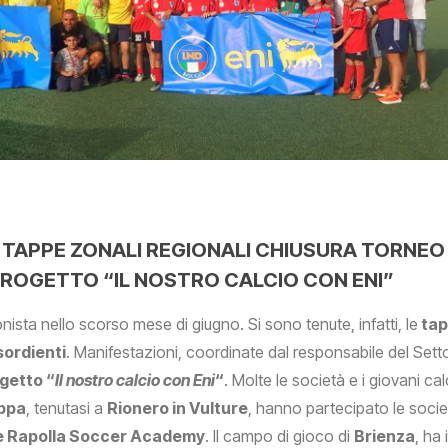
E, TAPPE ZONALI REGIONALI CHIUSURA TORNEO
PROGETTO “IL NOSTRO CALCIO CON ENI”
ista nello scorso mese di giugno. Si sono tenute, infatti, le
tap
sordienti
. Manifestazioni, coordinate dal responsabile del Set
getto “
Il nostro calcio con Eni
“
. Molte le società e i giovani calc
appa
, tenutasi a
Rionero in Vulture
, hanno partecipato le soci
e e Rapolla Soccer Academy
. Il campo di gioco di
Brienza
, ha