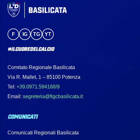
F
IG
TG
YT
#IlCuoreDelCalcio
Comitato Regionale Basilicata
Via R. Mallet, 1 – 85100 Potenza
Tel:
+39.0971.594168/9
Email:
segreteria@figcbasilicata.it
COMUNICATI
Comunicati Regionali Basilicata