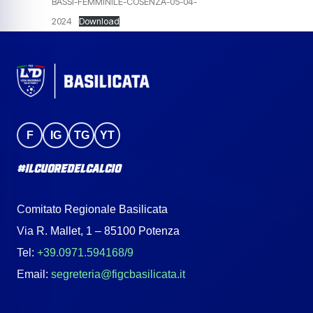
BASSI-FEMMINILE-COSENZA-05-04-
2024
Download
F
IG
TG
YT
#IlCuoreDelCalcio
Comitato Regionale Basilicata
Via R. Mallet, 1 – 85100 Potenza
Tel:
+39.0971.594168/9
Email:
segreteria@figcbasilicata.it