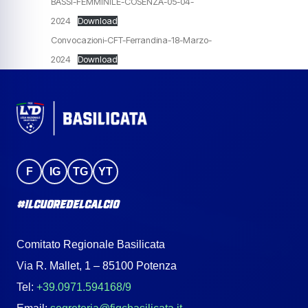
BASSI-FEMMINILE-COSENZA-05-04-
2024
Download
Convocazioni-CFT-Ferrandina-18-Marzo-
2024
Download
F
IG
TG
YT
#IlCuoreDelCalcio
Comitato Regionale Basilicata
Via R. Mallet, 1 – 85100 Potenza
Tel:
+39.0971.594168/9