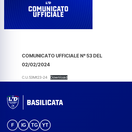
COMUNICATO UFFICIALE N° 53 DEL
02/02/2024
C.U.53Mt23-24
Download
F
IG
TG
YT