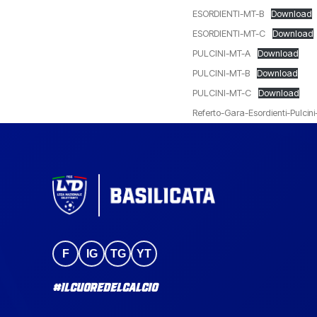
ESORDIENTI-MT-B
Download
ESORDIENTI-MT-C
Download
PULCINI-MT-A
Download
PULCINI-MT-B
Download
PULCINI-MT-C
Download
Referto-Gara-Esordienti-Pulcin
F
IG
TG
YT
#IlCuoreDelCalcio