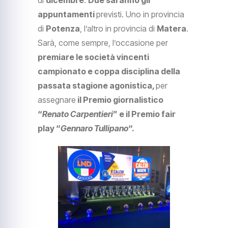
di
dicembre
.
Due saranno gli
appuntamenti
previsti. Uno in provincia
di
Potenza
, l’altro in provincia di
Matera
.
Sarà, come sempre, l’occasione per
premiare le società vincenti
campionato e coppa disciplina della
passata stagione agonistica,
per
assegnare
il Premio giornalistico
“
Renato Carpentieri
” e il Premio fair
play “
Gennaro Tullipano
“.