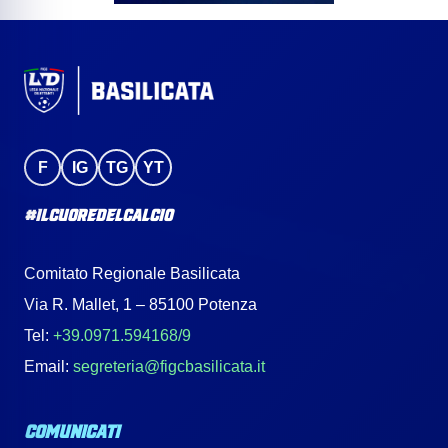
F
IG
TG
YT
#IlCuoreDelCalcio
Comitato Regionale Basilicata
Via R. Mallet, 1 – 85100 Potenza
Tel:
+39.0971.594168/9
Email:
segreteria@figcbasilicata.it
COMUNICATI