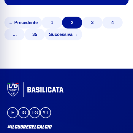
← Precedente
1
2
3
4
…
35
Successiva →
F
IG
TG
YT
#IlCuoreDelCalcio