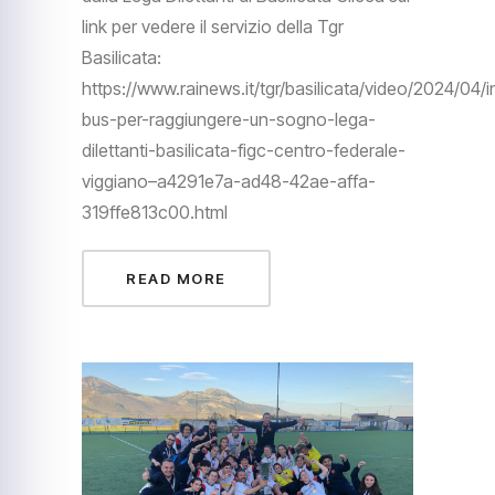
link per vedere il servizio della Tgr
Basilicata:
https://www.rainews.it/tgr/basilicata/video/2024/04/i
bus-per-raggiungere-un-sogno-lega-
dilettanti-basilicata-figc-centro-federale-
viggiano–a4291e7a-ad48-42ae-affa-
319ffe813c00.html
READ MORE