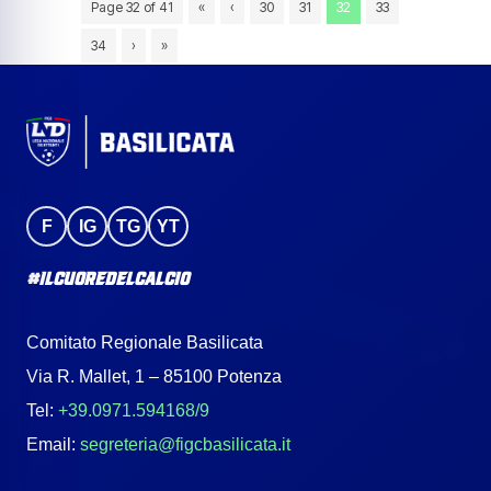
Page 32 of 41
«
‹
30
31
32
33
34
›
»
F
IG
TG
YT
#IlCuoreDelCalcio
Comitato Regionale Basilicata
Via R. Mallet, 1 – 85100 Potenza
Tel:
+39.0971.594168/9
Email:
segreteria@figcbasilicata.it