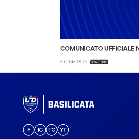
COMUNICATO UFFICIALE N
C.U.99Mt25-26
Download
F
IG
TG
YT