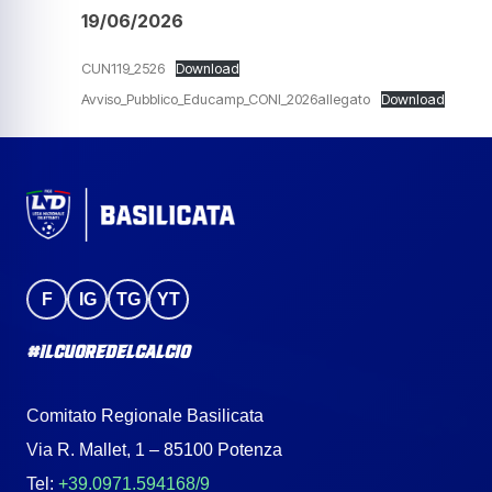
19/06/2026
CUN119_2526
Download
Avviso_Pubblico_Educamp_CONI_2026allegato
Download
F
IG
TG
YT
#IlCuoreDelCalcio
Comitato Regionale Basilicata
Via R. Mallet, 1 – 85100 Potenza
Tel:
+39.0971.594168/9