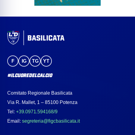
F
IG
TG
YT
#IlCuoreDelCalcio
Comitato Regionale Basilicata
Via R. Mallet, 1 – 85100 Potenza
Tel:
+39.0971.594168/9
Email:
segreteria@figcbasilicata.it