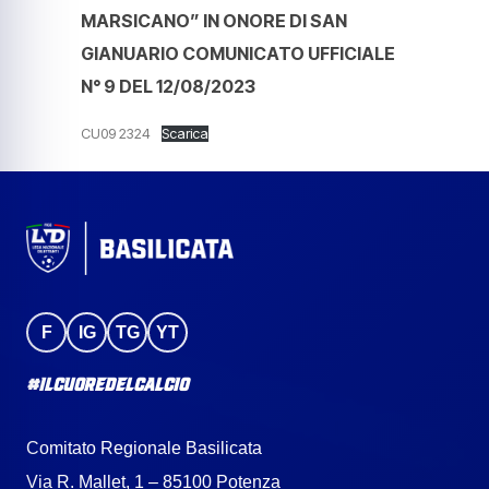
MARSICANO” IN ONORE DI SAN
GIANUARIO COMUNICATO UFFICIALE
N° 9 DEL 12/08/2023
CU09 2324
Scarica
F
IG
TG
YT
#IlCuoreDelCalcio
Comitato Regionale Basilicata
Via R. Mallet, 1 – 85100 Potenza