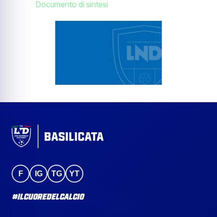
Documento di sintesi
F
IG
TG
YT
#IlCuoreDelCalcio